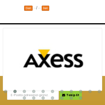
/
Geri
İleri
KAMPANYA VE İNDİRİMLERİMİZ İÇİN
Takip Et