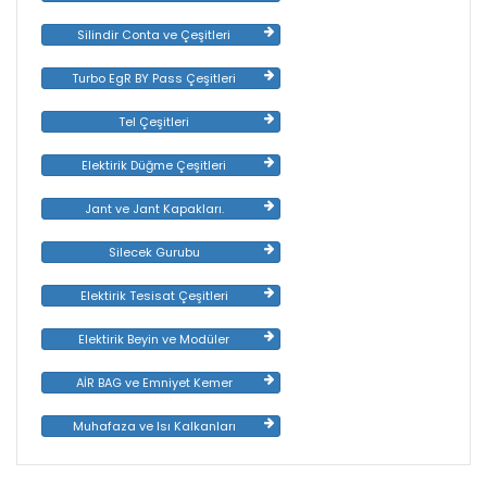
Silindir Conta ve Çeşitleri
Turbo EgR BY Pass Çeşitleri
Tel Çeşitleri
Elektirik Düğme Çeşitleri
Jant ve Jant Kapakları.
Silecek Gurubu
Elektirik Tesisat Çeşitleri
Elektirik Beyin ve Modüler
AİR BAG ve Emniyet Kemer
Muhafaza ve Isı Kalkanları