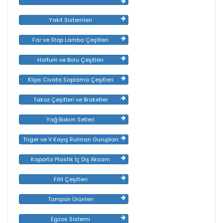
Yakıt Sistemleri
Far ve Stop Lamba Çeşitleri
Hortum ve Boru Çeşitleri
Klips Civata Saplama Çeşitleri
Takoz Çeşitleri ve Braketler
Yağ Bakım Setleri
Triger ve V Kayış Rulman Gurupları
Kaporta Plastik İç Dış Aksam
Fitil Çeşitleri
Tampon Ürünleri
Egzos Sistemi