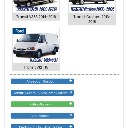
Transit V363 2014-2018
Transit Custom 2013-
2018
Transit V12 T15
Aksesuar Gurubu
Elektrik Aksamı & Ateşleme Sistemi
Filitre Aksamı
Fren Aksamı
Direksiyon Ön - Arka Takım