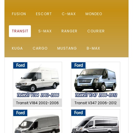
FUSION
ESCORT
C-MAX
MONDEO
TRANSIT
S-MAX
RANGER
COURIER
KUGA
CARGO
MUSTANG
B-MAX
Transit V184 2002-2006
Transit V347 2006-2012